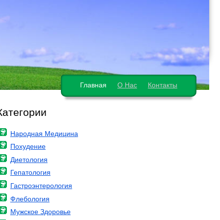
Главная
О Нас
Контакты
Категории
Народная Медицина
Похудение
Диетология
Гепатология
Гастроэнтерология
Флебология
Мужское Здоровье