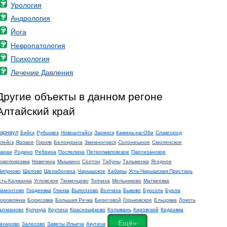
Урология
Андрология
Йога
Невропатология
Психология
Лечение Давления
Другие объекты в данном регоне
Алтайский край
арнаул
Бийск
Рубцовск
Новоалтайск
Заринск
Камень-на-Оби
Славгород
лейск
Яровое
Горняк
Белокуриха
Змеиногорск
Солонешное
Смоленское
араи
Родино
Ребриха
Поспелиха
Петропавловское
Партизанское
овопокровка
Новичиха
Мышкино
Солтон
Табуны
Тальменка
Ягодное
ипуново
Шилово
Шелаболиха
Чарышское
Хабары
Усть-Чарышская Пристань
сть-Калманка
Угловское
Тюменцево
Топчиха
Мельниково
Матвеевка
амонтово
Гордеевка
Глинка
Выползово
Волчиха
Быково
Бурсоль
Бурла
оровлянка
Борисовка
Большая Речка
Береговой
Горьковское
Ельцовка
Локоть
ытманово
Кулунда
Крутиха
Краснощёково
Колывань
Кировский
Кедровка
Ещё»
ахарово
Залесово
Заветы Ильича
Акутиха