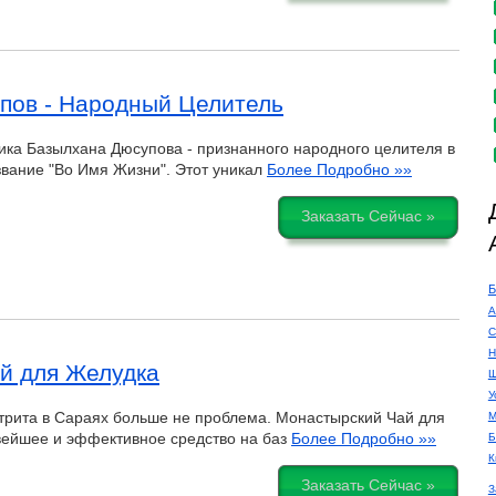
упов - Народный Целитель
ка Базылхана Дюсупова - признанного народного целителя в
звание "Во Имя Жизни". Этот уникал
Более Подробно »»
Заказать Сейчас »
Б
А
С
Н
й для Желудка
Ш
У
трита в Сараях больше не проблема. Монастырский Чай для
М
овейшее и эффективное средство на баз
Более Подробно »»
Б
К
Заказать Сейчас »
З