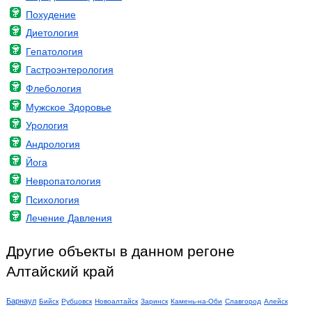
Похудение
Диетология
Гепатология
Гастроэнтерология
Флебология
Мужское Здоровье
Урология
Андрология
Йога
Невропатология
Психология
Лечение Давления
Другие объекты в данном регоне
Алтайский край
Барнаул
Бийск
Рубцовск
Новоалтайск
Заринск
Камень-на-Оби
Славгород
Алейск