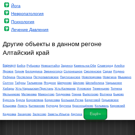
Йога
Невропатология
Психология
Лечение Давления
Другие объекты в данном регоне
Алтайский край
Барнаул
Бийск
Рубцовск
Новоалтайск
Заринск
Камень-на-Оби
Славгород
Алейск
Яровое
Горняк
Белокуриха
Змеиногорск
Солонешное
Смоленское
Сараи
Родино
Ребриха
Поспелиха
Петропавловское
Партизанское
Новопокровка
Новичиха
Мышкино
Солтон
Табуны
Тальменка
Ягодное
Шипуново
Шилово
Шелаболиха
Чарышское
Хабары
Усть-Чарышская Пристань
Усть-Калманка
Угловское
Тюменцево
Топчиха
Мельниково
Матвеевка
Мамонтово
Гордеевка
Глинка
Выползово
Волчиха
Быково
Бурсоль
Бурла
Боровлянка
Борисовка
Большая Речка
Береговой
Горьковское
Ельцовка
Локоть
Кытманово
Кулунда
Крутиха
Краснощёково
Колывань
Кировский
Ещё»
Кедровка
Захарово
Залесово
Заветы Ильича
Акутиха