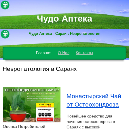
Чудо Аптека
Чудо Аптека - Сараи : Невропатология
Главная
О Нас
Контакты
Невропатология в Сараях
Монастырский Чай
от Остеохондроза
Новейшее средство для
лечения остеохондроза в
Оценка Потребителей
Сараях с высокой