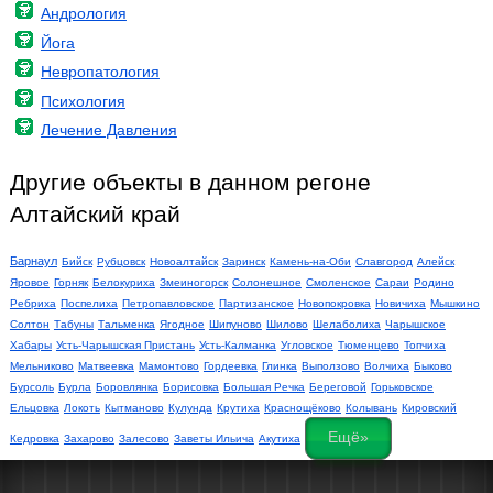
Андрология
Йога
Невропатология
Психология
Лечение Давления
Другие объекты в данном регоне
Алтайский край
Барнаул
Бийск
Рубцовск
Новоалтайск
Заринск
Камень-на-Оби
Славгород
Алейск
Яровое
Горняк
Белокуриха
Змеиногорск
Солонешное
Смоленское
Сараи
Родино
Ребриха
Поспелиха
Петропавловское
Партизанское
Новопокровка
Новичиха
Мышкино
Солтон
Табуны
Тальменка
Ягодное
Шипуново
Шилово
Шелаболиха
Чарышское
Хабары
Усть-Чарышская Пристань
Усть-Калманка
Угловское
Тюменцево
Топчиха
Мельниково
Матвеевка
Мамонтово
Гордеевка
Глинка
Выползово
Волчиха
Быково
Бурсоль
Бурла
Боровлянка
Борисовка
Большая Речка
Береговой
Горьковское
Ельцовка
Локоть
Кытманово
Кулунда
Крутиха
Краснощёково
Колывань
Кировский
Ещё»
Кедровка
Захарово
Залесово
Заветы Ильича
Акутиха