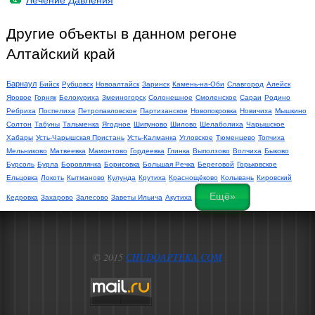
Лечение Давления
Другие объекты в данном регоне
Алтайский край
Барнаул
Бийск
Рубцовск
Новоалтайск
Заринск
Камень-на-Оби
Славгород
Алейск
Яровое
Горняк
Белокуриха
Змеиногорск
Солонешное
Смоленское
Сараи
Родино
Ребриха
Поспелиха
Петропавловское
Партизанское
Новопокровка
Новичиха
Мышкино
Солтон
Табуны
Тальменка
Ягодное
Шипуново
Шилово
Шелаболиха
Чарышское
Хабары
Усть-Чарышская Пристань
Усть-Калманка
Угловское
Тюменцево
Топчиха
Мельниково
Матвеевка
Мамонтово
Гордеевка
Глинка
Выползово
Волчиха
Быково
Бурсоль
Бурла
Боровлянка
Борисовка
Большая Речка
Береговой
Горьковское
Ельцовка
Локоть
Кытманово
Кулунда
Крутиха
Краснощёково
Колывань
Кировский
Ещё»
Кедровка
Захарово
Залесово
Заветы Ильича
Акутиха
© 2015
CHUDOAPTEKA.COM